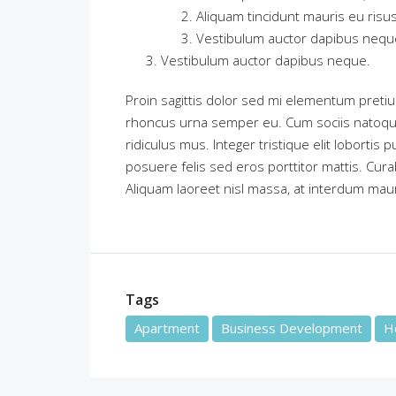
Aliquam tincidunt mauris eu risus
Vestibulum auctor dapibus nequ
Vestibulum auctor dapibus neque.
Proin sagittis dolor sed mi elementum preti
rhoncus urna semper eu. Cum sociis natoque
ridiculus mus. Integer tristique elit loborti
posuere felis sed eros porttitor mattis. Curab
Aliquam laoreet nisl massa, at interdum mauris
Tags
Apartment
Business Development
Ho