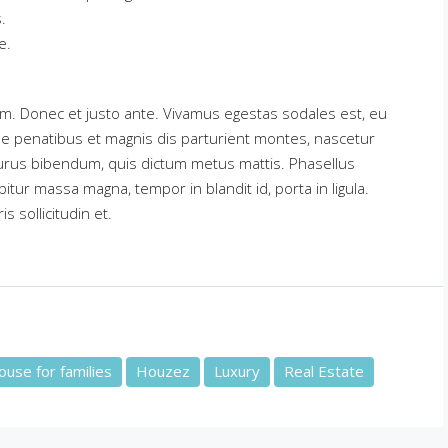
.
e.
um. Donec et justo ante. Vivamus egestas sodales est, eu
 penatibus et magnis dis parturient montes, nascetur
s purus bibendum, quis dictum metus mattis. Phasellus
itur massa magna, tempor in blandit id, porta in ligula.
 sollicitudin et.
use for families
Houzez
Luxury
Real Estate