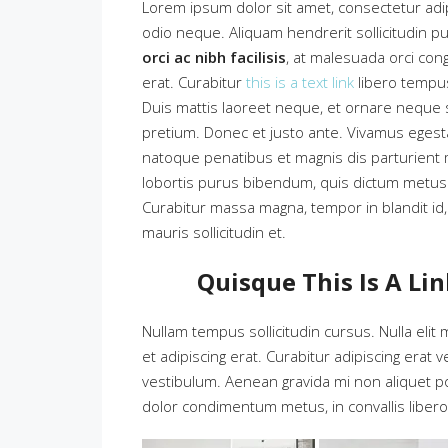
Lorem ipsum dolor sit amet, consectetur adipi
odio neque. Aliquam hendrerit sollicitudin 
orci ac nibh facilisis
, at malesuada orci cong
erat. Curabitur
this is a text link
libero tempu
Duis mattis laoreet neque, et ornare neque so
pretium. Donec et justo ante. Vivamus eges
natoque penatibus et magnis dis parturient mo
lobortis purus bibendum, quis dictum metus m
Curabitur massa magna, tempor in blandit id, 
mauris sollicitudin et.
Quisque This Is A Li
Nullam tempus sollicitudin cursus. Nulla elit 
et adipiscing erat. Curabitur adipiscing era
vestibulum. Aenean gravida mi non aliquet por
dolor condimentum metus, in convallis libero 