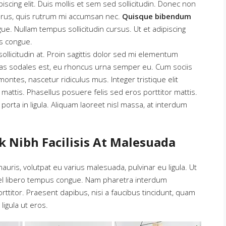
scing elit. Duis mollis et sem sed sollicitudin. Donec non
purus, quis rutrum mi accumsan nec.
Quisque bibendum
ue. Nullam tempus sollicitudin cursus. Ut et adipiscing
s congue.
llicitudin at. Proin sagittis dolor sed mi elementum
tas sodales est, eu rhoncus urna semper eu. Cum sociis
ntes, nascetur ridiculus mus. Integer tristique elit
attis. Phasellus posuere felis sed eros porttitor mattis.
porta in ligula. Aliquam laoreet nisl massa, at interdum
nk Nibh Facilisis At Malesuada
mauris, volutpat eu varius malesuada, pulvinar eu ligula. Ut
t vel libero tempus congue. Nam pharetra interdum
ttitor. Praesent dapibus, nisi a faucibus tincidunt, quam
ligula ut eros.