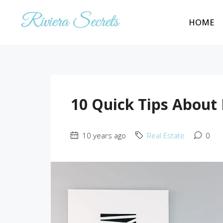
HOME
10 Quick Tips About
10 years ago
Real Estate
0